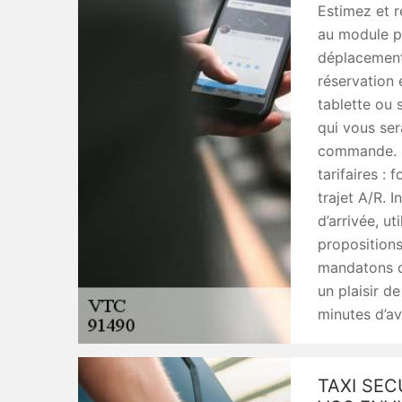
Estimez et r
au module pr
déplacement
réservation 
tablette ou
qui vous ser
commande. L
tarifaires : 
trajet A/R. 
d’arrivée, ut
propositions
mandatons da
un plaisir d
minutes d’av
TAXI SE