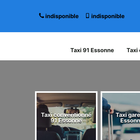
indisponible
indisponible
Taxi 91 Essonne
Taxi
Taxi conventionné
Taxi gare
 Essonne
91 Essonne
Esson