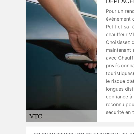
DÉPLACE
Pour un rend
événement c
Petit et sa 
chauffeur V
Choisissez d
maintenant e
avec Chauffe
privés conna
touristiques
le risque d’
longues dist
confiance à 
reconnu pour
sécurité en 