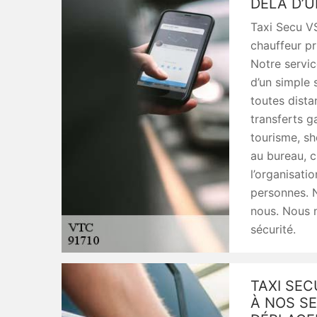
DELÀ D’U
Taxi Secu VS
chauffeur pr
Notre servic
d’un simple 
toutes dista
transferts g
tourisme, sh
au bureau, 
l’organisati
personnes. 
nous. Nous 
sécurité.
TAXI SEC
À NOS S