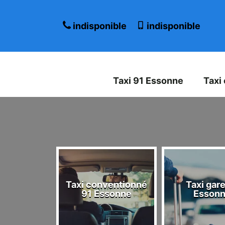
indisponible
indisponible
Taxi 91 Essonne
Taxi
Taxi conventionné
Taxi gare
 Essonne
91 Essonne
Esson