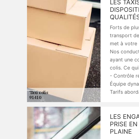
LES TAXI
DISPOSIT
QUALITÉ
Forts de plu
transport de
met à votre 
Nos conducte
ayant une co
colis. Ce qu
- Contrôle ré
Équipe dynam
Tarifs abord
LES ENG
PRISE EN
PLAINE