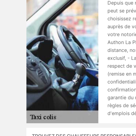
Depuis que n
peut se prév
choisissez r
auprès de vo
votre notori
Authon La Pl
distance, no
exclusif, - L
respect de v
(remise en m
confidential
confirmation
garantie du 
règles de sé
d'emplois d