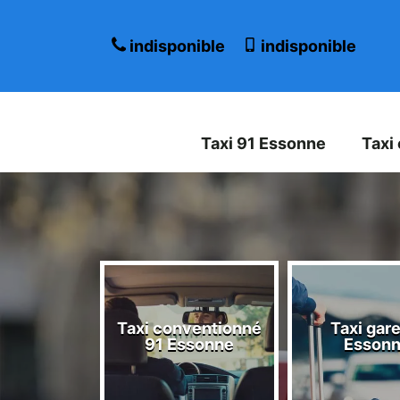
indisponible
indisponible
Taxi 91 Essonne
Taxi
Taxi conventionné
Taxi gare
 Essonne
91 Essonne
Esson