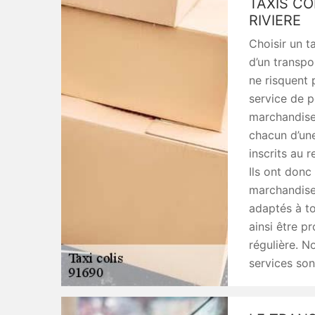
TAXIS CO
RIVIERE
Choisir un t
d’un transpo
ne risquent 
service de p
marchandises
chacun d’une
inscrits au 
Ils ont donc
marchandise.
adaptés à to
ainsi être p
régulière. N
services son