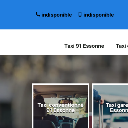
indisponible
indisponible
Taxi 91 Essonne
Taxi
Taxi conventionné
Taxi gare
 Essonne
91 Essonne
Esson