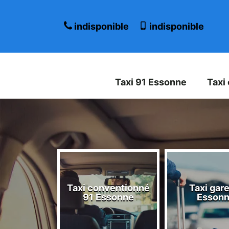
indisponible
indisponible
Taxi 91 Essonne
Taxi
Taxi conventionné
Taxi gare
 Essonne
91 Essonne
Esson