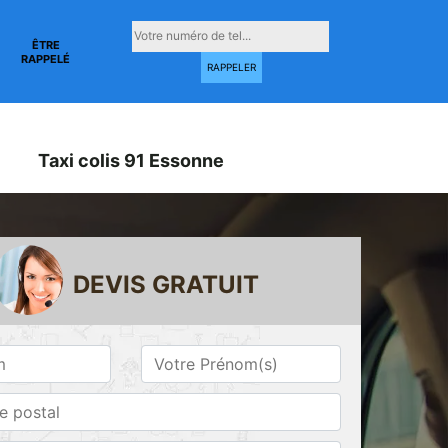
ÊTRE
RAPPELÉ
Taxi colis 91 Essonne
DEVIS GRATUIT
Taxi conventionné
Taxi gare 91
ne
91 Essonne
Essonne