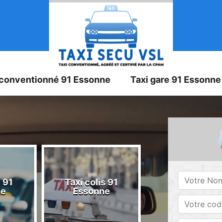
 conventionné 91 Essonne
Taxi gare 91 Essonne
 91
Taxi colis 91
Taxi 91 Esson
ne
Essonne