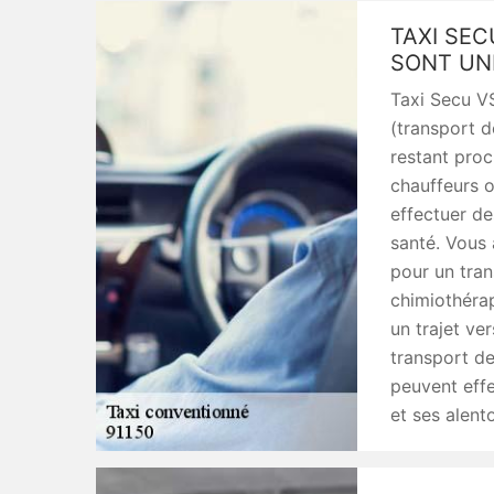
TAXI SEC
SONT UN
Taxi Secu V
(transport d
restant proc
chauffeurs o
effectuer de
santé. Vous 
pour un tran
chimiothéra
un trajet ve
transport de
peuvent effe
et ses alent