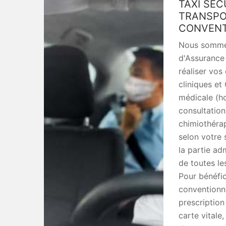
TAXI SEC
TRANSPO
CONVENT
Nous sommes
d'Assurance
réaliser vos
cliniques et
médicale (hos
consultation
chimiothérap
selon votre 
la partie ad
de toutes le
Pour bénéfic
conventionné
prescription
carte vital