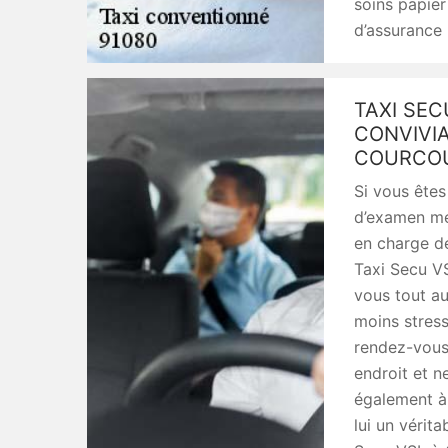
soins papier
d’assurance 
TAXI SEC
CONVIVIA
COURCO
Si vous êtes
d’examen mé
en charge de
Taxi Secu VS
vous tout au 
moins stres
rendez-vous
endroit et n
également à 
lui un vérit