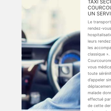
TAXI SEC
COURCOU
UN SERVI
Le transport
rendez-vous
hospitalisat
leurs rendez
les accompag
classique ».
Courcouronn
vous médicau
toute séréni
d’appeler si
déplacement 
malade donn
effectué par
de cette dern