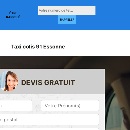
ÊTRE
RAPPELÉ
Taxi colis 91 Essonne
DEVIS GRATUIT
Taxi conventionné
Taxi gare 91
ne
91 Essonne
Essonne