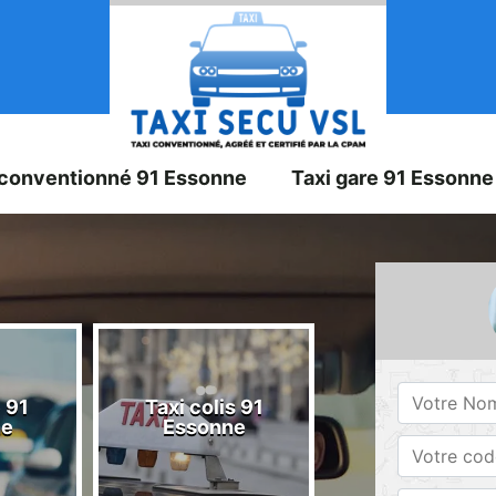
 conventionné 91 Essonne
Taxi gare 91 Essonne
 91
Taxi colis 91
Taxi 91 Esson
ne
Essonne