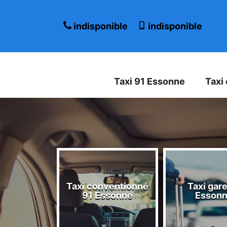
indisponible
indisponible
Taxi 91 Essonne
Taxi
Taxi conventionné
Taxi gare
 Essonne
91 Essonne
Esson