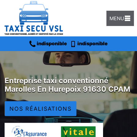
MENU
indisponible
indisponible
Entreprise taxi conventionné
Marolles En Hurepoix 91630 CPAM
NOS RÉALISATIONS