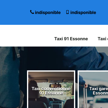
indisponible
indisponible
Taxi 91 Essonne
Taxi
Taxi conventionné
Taxi gare
 Essonne
91 Essonne
Esson