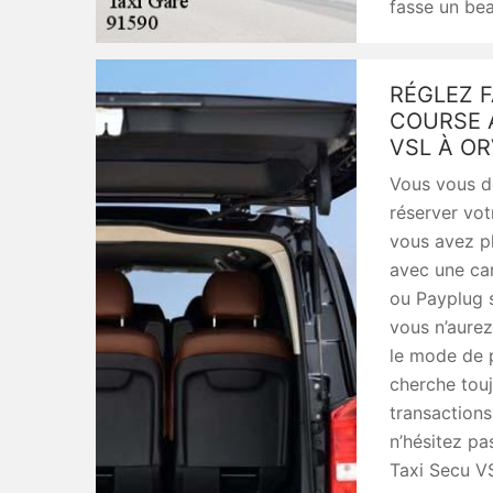
fasse un be
RÉGLEZ F
COURSE A
VSL À O
Vous vous d
réserver vot
vous avez pl
avec une car
ou Payplug s
vous n’aurez
le mode de p
cherche touj
transactions
n’hésitez pa
Taxi Secu V