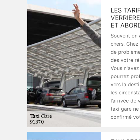
LES TARI
VERRIERE
ET ABOR
Souvent on a
chers. Chez
de problème.
dès votre ré
Vous n'avez 
pourrez prof
vers la dest
les circonst
l’arrivée de 
taxi gare n
confirmé vot