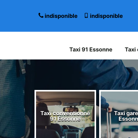
indisponible
indisponible
Taxi 91 Essonne
Taxi
Taxi conventionné
Taxi gare
 Essonne
91 Essonne
Esson