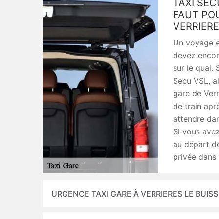
TAXI SEC
FAUT PO
VERRIERE
Un voyage en
devez encore
sur le quai.
Secu VSL, al
gare de Verr
de train apr
attendre dan
Si vous avez
au départ de
privée dans 
URGENCE TAXI GARE À VERRIERES LE BUIS