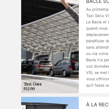
BACLE SO
Au printemps
Taxi Secu VS
Le Bacle et 
quand vous 
déplacement
bénéficier d
sans attendr
ou via votre
Bacle n'a ja
vos données 
VSL se met 
vous offriro
qu’il fasse
À LA REC