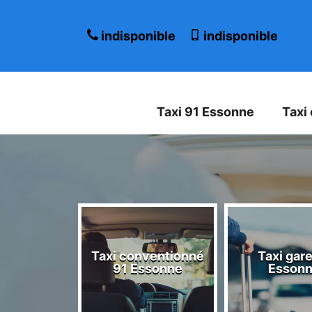
indisponible
indisponible
Taxi 91 Essonne
Taxi
Taxi conventionné
Taxi gare
 Essonne
91 Essonne
Esson