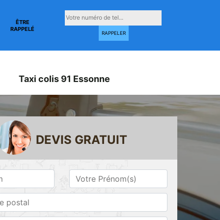
ÊTRE
RAPPELÉ
Taxi colis 91 Essonne
DEVIS GRATUIT
Taxi conventionné
Taxi gare 91
ne
91 Essonne
Essonne