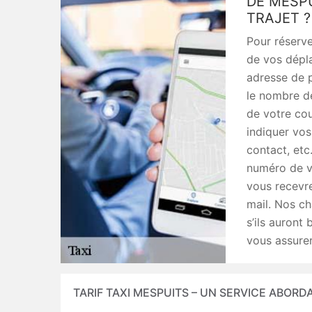
DE MESP
TRAJET ?
Pour réserve
de vos dépl
adresse de p
le nombre d
de votre co
indiquer vo
contact, etc
numéro de vo
vous recevr
mail. Nos c
s’ils auron
vous assurer
TARIF TAXI MESPUITS – UN SERVICE ABORD