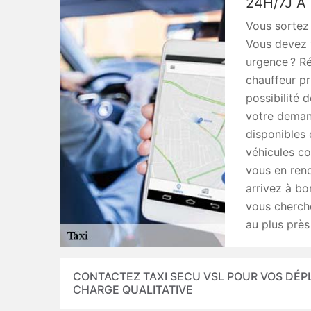
24H/7J À
Vous sortez 
Vous devez 
urgence ? Ré
chauffeur pr
possibilité 
votre deman
disponibles 
véhicules co
vous en rend
arrivez à bo
vous cherche
au plus près
CONTACTEZ TAXI SECU VSL POUR VOS DÉPLA
CHARGE QUALITATIVE