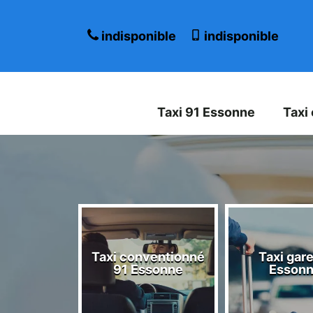
indisponible
indisponible
Taxi 91 Essonne
Taxi
Taxi conventionné
Taxi gare
 Essonne
91 Essonne
Esson