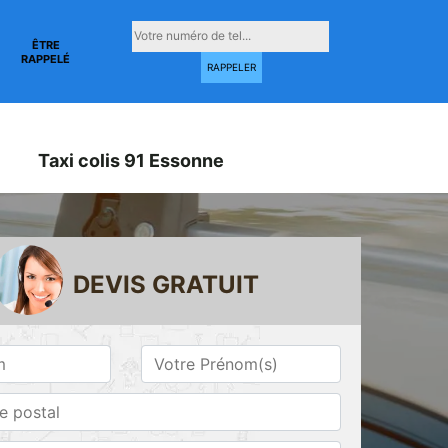
ÊTRE
RAPPELÉ
Taxi colis 91 Essonne
DEVIS GRATUIT
Taxi conventionné
Taxi gare 91
ne
91 Essonne
Essonne