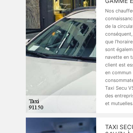
GAMME E
Nos chauffeu
connaissance
de la circul
conséquent, 
que l’horair
sont égalem
navette en ta
client est e
en commun l
consommateur
Taxi Secu VS
des entrepri
et mutuelles
TAXI SEC