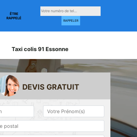
ÊTRE
RAPPELÉ
Taxi colis 91 Essonne
DEVIS GRATUIT
Taxi conventionné
Taxi gare 91
ne
91 Essonne
Essonne