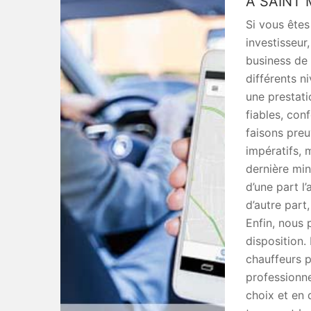
À SAINT 
Si vous êtes
investisseur,
business de 
différents n
une prestat
fiables, con
faisons preu
impératifs,
dernière min
d’une part l
d’autre part,
Enfin, nous 
disposition.
chauffeurs p
professionne
choix et en 