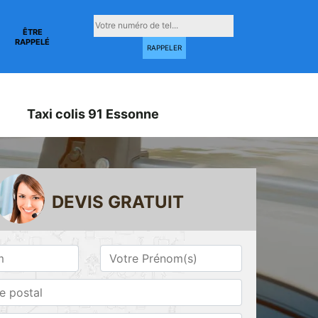
ÊTRE
RAPPELÉ
Taxi colis 91 Essonne
DEVIS GRATUIT
Taxi conventionné
Taxi gare 91
ne
91 Essonne
Essonne