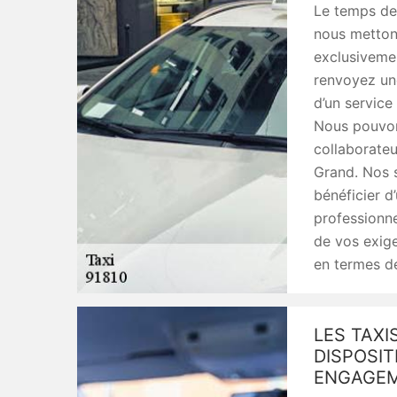
Le temps de 
nous mettons
exclusivemen
renvoyez une
d’un service
Nous pouvon
collaborateu
Grand. Nos s
bénéficier d
professionne
de vos exig
en termes d
LES TAXI
DISPOSIT
ENGAGEM