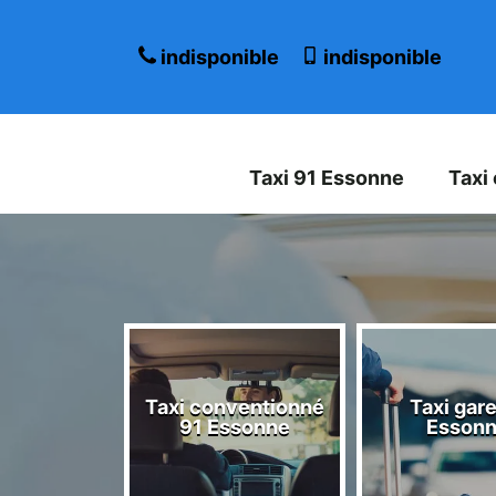
indisponible
indisponible
Taxi 91 Essonne
Taxi
Taxi conventionné
Taxi gare
 Essonne
91 Essonne
Esson