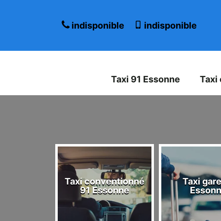
indisponible
indisponible
Taxi 91 Essonne
Taxi
Taxi conventionné
Taxi gare
 Essonne
91 Essonne
Esson