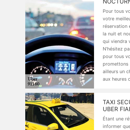
NOCTURN
Pour tous vo
votre meille
réservation
la nuit et n
qui viendra 
N’hésitez pa
pour tous vo
promettons u
ailleurs un 
aux heures o
TAXI SEC
UBER FIA
Étant une ré
informer que