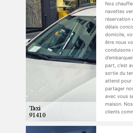
Nos chauffe
navettes ver
réservation
délais conci
domicile, vo
être nous v
conduisons e
d’embarquem
part, c’est 
sortie du te
attend pour
partager no
avec vous su
maison. Nos 
clients com