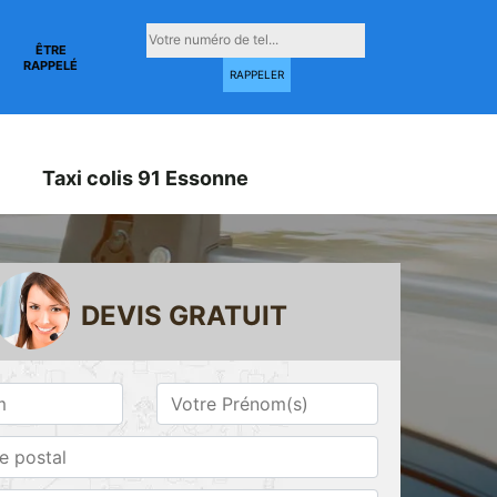
ÊTRE
RAPPELÉ
Taxi colis 91 Essonne
DEVIS GRATUIT
Taxi conventionné
Taxi gare 91
ne
91 Essonne
Essonne