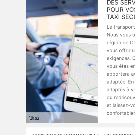
DES SERV
POUR VO
TAXI SEC
Le transport
Nous vous of
région de C
vous offrir 
exigences. Q
vous êtes e
apportera av
adaptée. En 
adaptés à vo
ou redécouvr
et laissez-vo
confortable