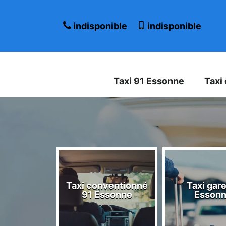
indisponible
indisponible
Taxi 91 Essonne
Taxi
Taxi conventionné
Taxi gare
 Essonne
91 Essonne
Esson