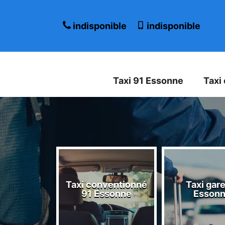
indisponible
indisponible
Taxi 91 Essonne
Taxi
Taxi conventionné
Taxi gare
 Essonne
91 Essonne
Esson