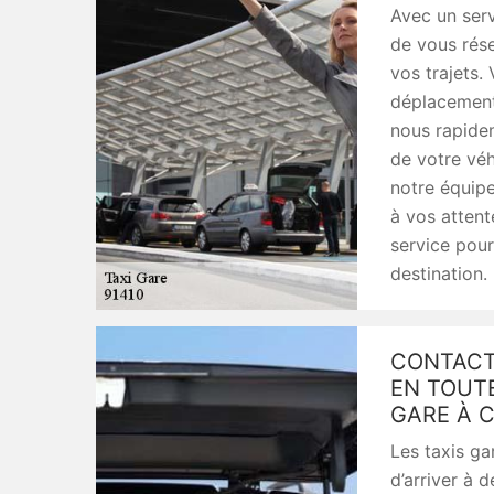
Avec un serv
de vous rés
vos trajets.
déplacements
nous rapidem
de votre véh
notre équipe
à vos atten
service pour 
destination.
CONTACT
EN TOUTE
GARE À 
Les taxis ga
d’arriver à 