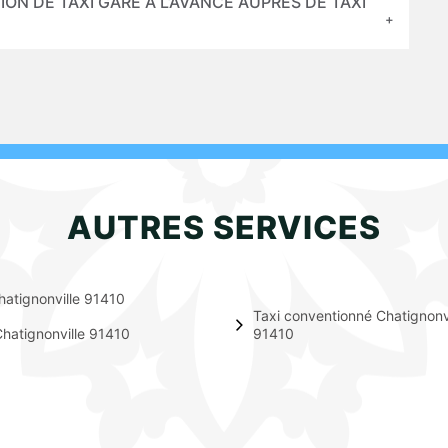
ON DE TAXI GARE À L’AVANCE AUPRÈS DE TAXI
AUTRES SERVICES
hatignonville 91410
Taxi conventionné Chatignonvi
hatignonville 91410
91410