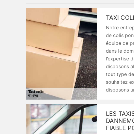
TAXI COL
Notre entrep
de colis pon
équipe de pr
dans le doma
l’expertise 
disposons al
tout type de
souhaitez ex
disposons un
LES TAXI
DANNEMOI
FIABLE P