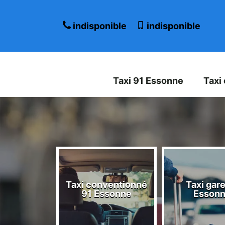
indisponible
indisponible
Taxi 91 Essonne
Taxi
Taxi conventionné
Taxi gare
 Essonne
91 Essonne
Esson