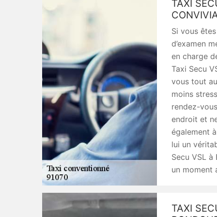
TAXI SEC
CONVIVI
Si vous êtes
d’examen mé
en charge de
Taxi Secu VS
vous tout au 
moins stres
rendez-vous
endroit et n
également à 
lui un vérit
Secu VSL à B
un moment a
TAXI SEC