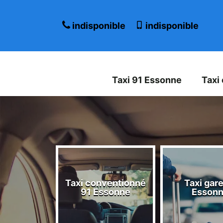
indisponible
indisponible
Taxi 91 Essonne
Taxi
Taxi conventionné
Taxi gare
 Essonne
91 Essonne
Esson