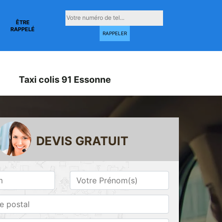
ÊTRE
RAPPELÉ
Taxi colis 91 Essonne
DEVIS GRATUIT
Taxi conventionné
Taxi gare 91
ne
91 Essonne
Essonne