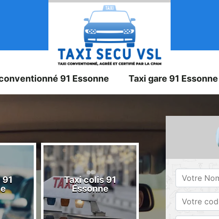
 conventionné 91 Essonne
Taxi gare 91 Essonne
 91
Taxi colis 91
Taxi 91 Esson
ne
Essonne