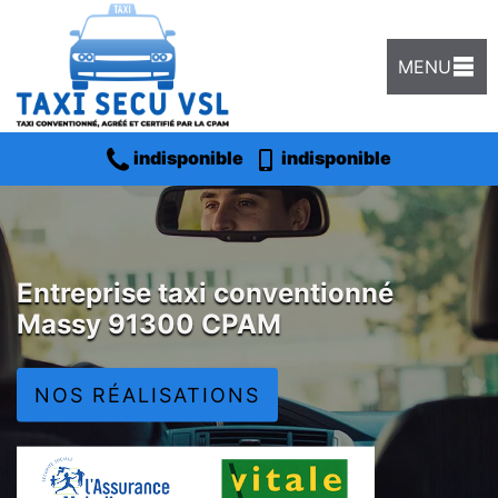
MENU
indisponible
indisponible
Entreprise taxi conventionné
Massy 91300 CPAM
NOS RÉALISATIONS