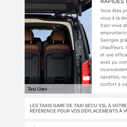
RAPIDES
Vous êtes pr
vous à la de
train vous a
emprunteront
Georges grâc
chauffeurs. 
et une effic
avez pu voir
inconvénient
navettes, n
confort à vo
LES TAXIS GARE DE TAXI SECU VSL À VOTR
RÉFÉRENCE POUR VOS DÉPLACEMENTS À VO