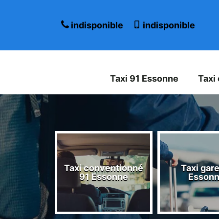
indisponible
indisponible
Taxi 91 Essonne
Taxi
Taxi conventionné
Taxi gare
 Essonne
91 Essonne
Esson