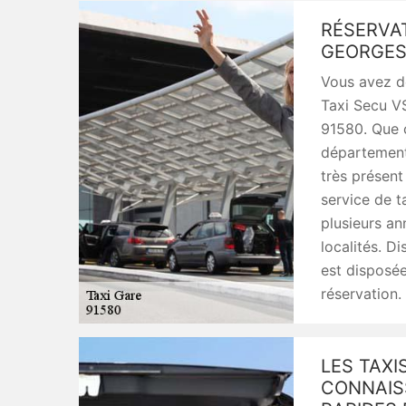
RÉSERVAT
GEORGES 
Vous avez d
Taxi Secu V
91580. Que c
département,
très présent
service de 
plusieurs a
localités. D
est disposé
réservation.
LES TAXI
CONNAISS