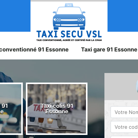
 conventionné 91 Essonne
Taxi gare 91 Essonne
 91
Taxi colis 91
Taxi 91 Esson
ne
Essonne