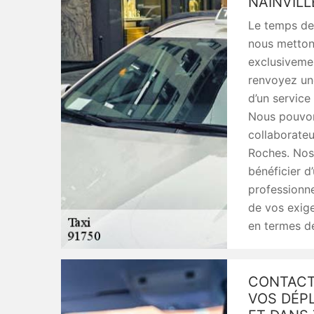
NAINVILL
Le temps de 
nous mettons
exclusivemen
renvoyez une
d’un service
Nous pouvon
collaborateu
Roches. Nos 
bénéficier d
professionne
de vos exig
en termes d
CONTACTE
VOS DÉP