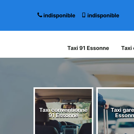
indisponible
indisponible
Taxi 91 Essonne
Taxi
Taxi conventionné
Taxi gare
 Essonne
91 Essonne
Esson