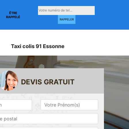
ÊTRE
RAPPELÉ
Taxi colis 91 Essonne
DEVIS GRATUIT
Taxi conventionné
Taxi gare 91
ne
91 Essonne
Essonne