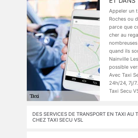
ET DANS
Appeler un t
Roches ou da
parce que co
cher au rega
nombreuses p
quand ils so
Nainville Le
possible ver
Avec Taxi Se
24h/24, 7j/7
Taxi Secu V
DES SERVICES DE TRANSPORT EN TAXI AU 
CHEZ TAXI SECU VSL