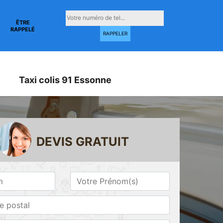
ÊTRE
RAPPELÉ
Taxi colis 91 Essonne
DEVIS GRATUIT
Taxi conventionné
Taxi gare 91
ne
91 Essonne
Essonne