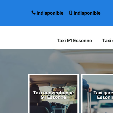
indisponible
indisponible
Taxi 91 Essonne
Taxi
Taxi conventionné
Taxi gare
 Essonne
91 Essonne
Esson