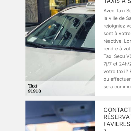
TAXIS À 
Avec Taxi Se
la ville de S
rejoigniez v
sont à votr
réactive. Lo
rendre à vo
Taxi Secu VS
7j/7 et 24h/
votre taxi ?
ou effectuer
sera commun
CONTACT
RÉSERVAT
FAVIERES