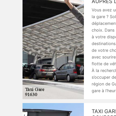
AUPRÈS D
Vous avez u
la gare ? So
déplacements
choix. Dans 
à votre disp
destinations
de votre cho
avec sourire
flotte de vé
À la recherc
s’occuper de
région de Gu
gare à l’heur
TAXI GAR