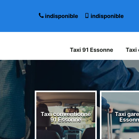
indisponible
indisponible
Taxi 91 Essonne
Taxi
Taxi conventionné
Taxi gare
 Essonne
91 Essonne
Esson